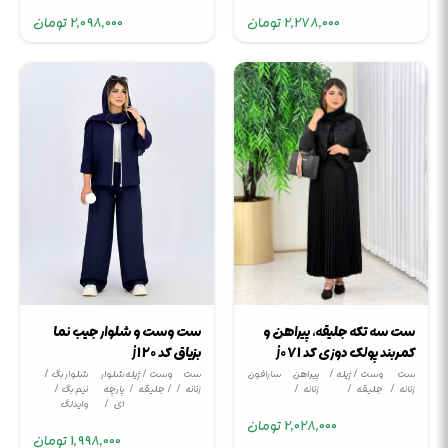
2,278,000
تومان
2,098,000
تومان
ست سه تکه جلیقه، پیراهن و
ست وست و شلوار جیب نما
کمربند پولک دوزی کد j071
بزیاق کد j120
ست
وست / ژیله /
پیراهن
سارافون
ست
وست / ژیله
شلوار
شلوار بگ /
زنانه
جلیقه
زنانه
زنانه
/ جلیقه
پارچه
نیم بگ /
ای
وایدلگ
2,028,000
تومان
1,998,000
تومان