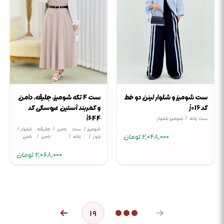
ست 4 تکه شومیز، جلیقه، دامن
ست شومیز و شلوار لینن دو خط
و کمربند آستین عروسکی کد
کد j016
i644
ست زنانه
شومیز شلوار
شومیز /
ست
دامن
جلیقه
شلوار /
2,048,000
تومان
بلوز
زنانه
دامن
دامن
2,068,000
تومان
19