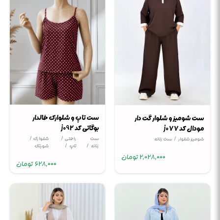
ست تاپ و شلوارک خالدار
ست شومیز و شلوار گت دار
بوگاتی کد j092
مودال کد j077
ست
راحتی /
شلوارک /
شومیز شلوار
ست زنانه
زنانه
تاپ
شورتک
2,028,000
تومان
628,000
تومان