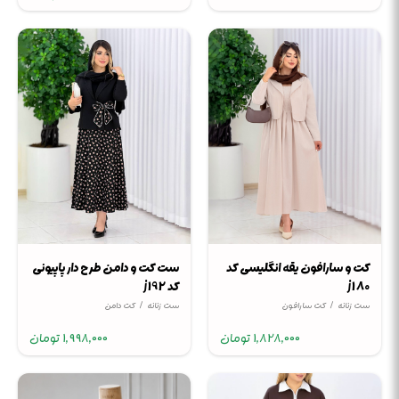
کت و سارافون یقه انگلیسی کد
ست کت و دامن طرح دار پاپیونی
j180
کد j192
ست زنانه
کت سارافون
ست زنانه
کت دامن
1,828,000
تومان
1,998,000
تومان